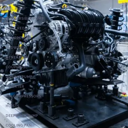
FILL PUMP
SUBMERSIBLE PUMP
GEAR REDUCER
COMPRESSOR
BLOWERS
GENERATOR
COUPLING
DOSING PUMP
INVERTER
AIR COMPRESSORS
HOISTS
DEEPWELL PUMP
COOLING FAN