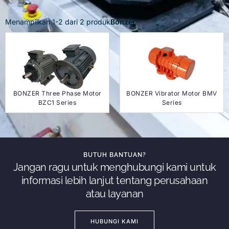
Menampilkan
1
-
2
dari
2
produk
Bonzer
BONZER Three Phase Motor
BONZER Vibrator Motor BMV
BZC1 Series
Series
BUTUH BANTUAN?
Jangan ragu untuk menghubungi kami untuk
informasi lebih lanjut tentang perusahaan
atau layanan
HUBUNGI KAMI