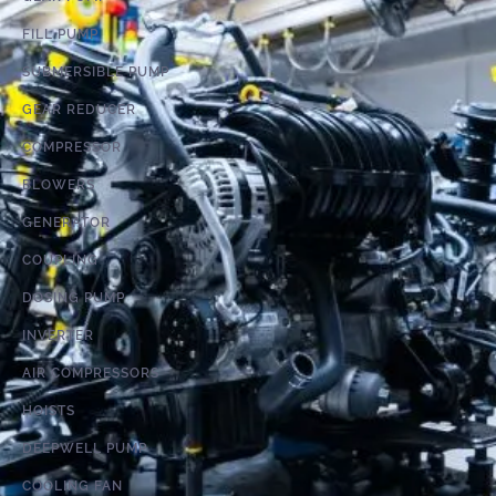
FILL PUMP
SUBMERSIBLE PUMP
GEAR REDUCER
COMPRESSOR
BLOWERS
GENERATOR
COUPLING
DOSING PUMP
INVERTER
AIR COMPRESSORS
HOISTS
DEEPWELL PUMP
COOLING FAN