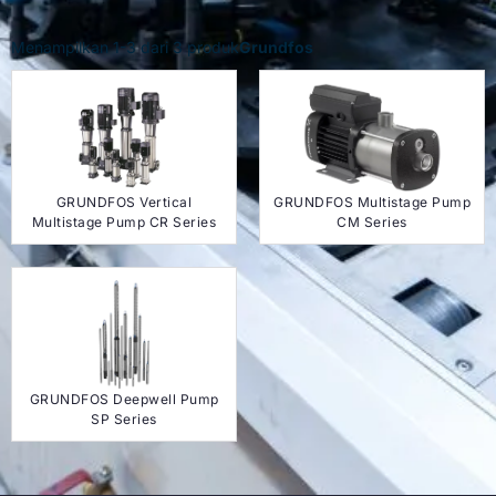
Menampilkan
1
-
3
dari
3
produk
Grundfos
GRUNDFOS Vertical
GRUNDFOS Multistage Pump
Multistage Pump CR Series
CM Series
GRUNDFOS Deepwell Pump
SP Series