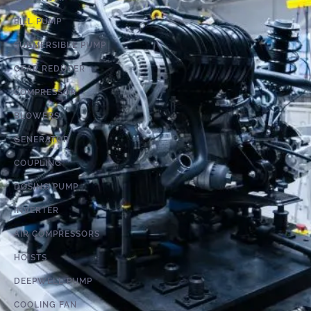
FILL PUMP
SUBMERSIBLE PUMP
GEAR REDUCER
COMPRESSOR
BLOWERS
GENERATOR
COUPLING
DOSING PUMP
INVERTER
AIR COMPRESSORS
HOISTS
DEEPWELL PUMP
COOLING FAN