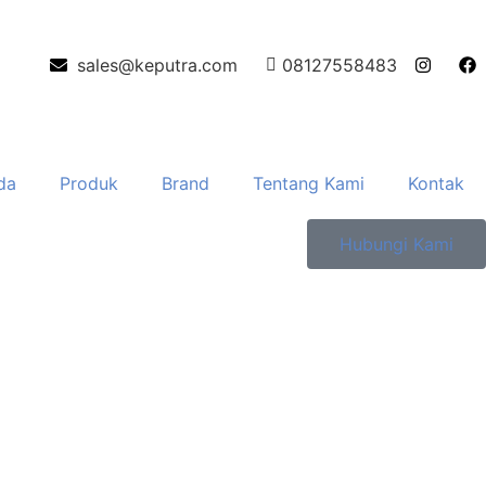
sales@keputra.com
08127558483
da
Produk
Brand
Tentang Kami
Kontak
Hubungi Kami