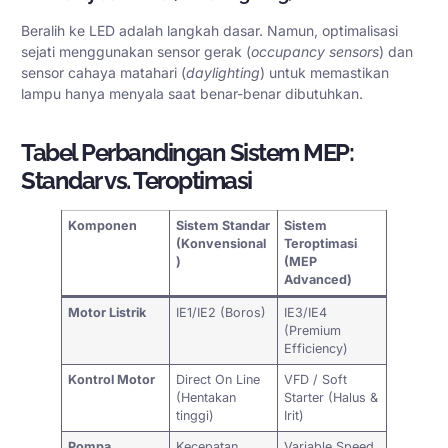
Beralih ke LED adalah langkah dasar. Namun, optimalisasi
sejati menggunakan sensor gerak (
occupancy sensors
) dan
sensor cahaya matahari (
daylighting
) untuk memastikan
lampu hanya menyala saat benar-benar dibutuhkan.
Tabel Perbandingan Sistem MEP:
Standar vs. Teroptimasi
Komponen
Sistem Standar
Sistem
(Konvensional
Teroptimasi
)
(MEP
Advanced)
Motor Listrik
IE1/IE2 (Boros)
IE3/IE4
(Premium
Efficiency)
Kontrol Motor
Direct On Line
VFD / Soft
(Hentakan
Starter (Halus &
tinggi)
Irit)
Pompa
Kecepatan
Variable Speed