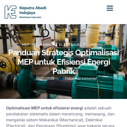
Tentang Kami
MEP (MECHANICAL, ELECTRICAL, PLUMBING)
Panduan Strategis Optimalisasi
MEP untuk Efisiensi Energi
Pabrik
20/01/2026
Tidak Ada komentar
Optimalisasi MEP untuk efisiensi energi
adalah sebuah
pendekatan sistematis dalam merancang, memasang, dan
mengelola sistem Mekanikal (Mechanical), Elektrikal
(Electrical), dan Perpipaan (Plumbing) agar bekerja secara