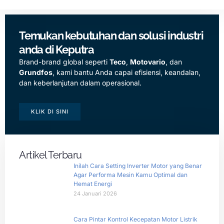
Temukan kebutuhan dan solusi industri
anda di Keputra
Brand-brand global seperti
Teco
,
Motovario
, dan
Grundfos
, kami bantu Anda capai efisiensi, keandalan,
dan keberlanjutan dalam operasional.
KLIK DI SINI
Artikel Terbaru
Inilah Cara Setting Inverter Motor yang Benar
Agar Performa Mesin Kamu Optimal dan
Hemat Energi
24 Januari 2026
Cara Pintar Kontrol Kecepatan Motor Listrik