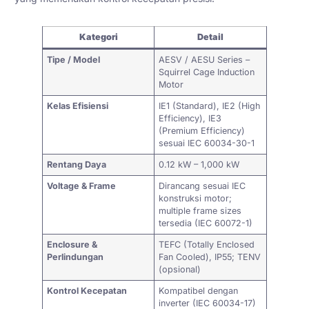
Kategori
Detail
Tipe / Model
AESV / AESU Series –
Squirrel Cage Induction
Motor
Kelas Efisiensi
IE1 (Standard), IE2 (High
Efficiency), IE3
(Premium Efficiency)
sesuai IEC 60034-30-1
Rentang Daya
0.12 kW – 1,000 kW
Voltage & Frame
Dirancang sesuai IEC
konstruksi motor;
multiple frame sizes
tersedia (IEC 60072-1)
Enclosure &
TEFC (Totally Enclosed
Perlindungan
Fan Cooled), IP55; TENV
(opsional)
Kontrol Kecepatan
Kompatibel dengan
inverter (IEC 60034-17)